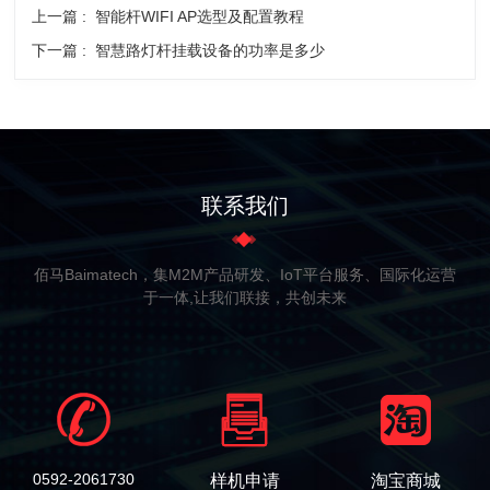
上一篇 :
智能杆WIFI AP选型及配置教程
下一篇 :
智慧路灯杆挂载设备的功率是多少
联系我们
佰马Baimatech，集M2M产品研发、IoT平台服务、国际化运营
于一体,让我们联接，共创未来
0592-2061730
样机申请
淘宝商城