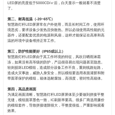
LED屏的亮度低于5000CD/㎡后，白天显示一般就看不清楚
了。
第二、耐高低温（-20~65℃）
智慧路灯杆LED屏屏常在户外使用，而且长时间工作，使用环
境恶劣，要求设备少发热且快散热。所以必须使用高性能的元
器件，还要配套优质的电源和风扇，这样才能保证在高寒和高
温的环境中设备维持正常工作。
第三，防护性能要好（IP65或以上）
智慧路灯杆LED屏由于其工作环境的特征，风吹日晒雨淋霜
冻，如果没有高等级的防护，产品很容易出现问题甚至隐患。
轻则损坏LED模组，造成部分设备工作不良，重则线路短路，
造成火灾事故，威胁人身安全，所以模组要选用表面灌胶和附
带面罩保护的模组，箱体选耐腐蚀，高强度，密封性高箱体。
第四，高品质画面
为满足画面清晰，智慧路灯杆LED屏屏体至少要做到拼接平整
无缝，模组面罩墨色一致，IC刷新率要高。很多厂商选用廉价
的模组套件，导致拼接缝隙很大，平整度很低，严重影响观看
效果。