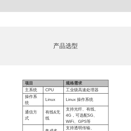
产品选型
项目
规格需求
主系统
CPU
工业级高速处理器
操作系
Linux
Linux 操作系统
统
支持光纤、有线、
通信方
有线&无
4G，可选配5G、
式
线
WiFi、GPS等
支持透明传输、
集成多