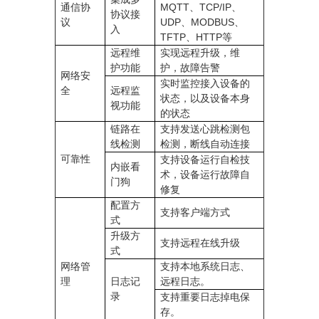
通信协
MQTT、TCP/IP、
协议接
议
UDP、MODBUS、
入
TFTP、HTTP等
远程维
实现远程升级，维
护功能
护，故障告警
网络安
实时监控接入设备的
全
远程监
状态，以及设备本身
视功能
的状态
链路在
支持发送心跳检测包
线检测
检测，断线自动连接
可靠性
支持设备运行自检技
内嵌看
术，设备运行故障自
门狗
修复
配置方
支持客户端方式
式
升级方
支持远程在线升级
式
网络管
支持本地系统日志、
理
日志记
远程日志。
录
支持重要日志掉电保
存。