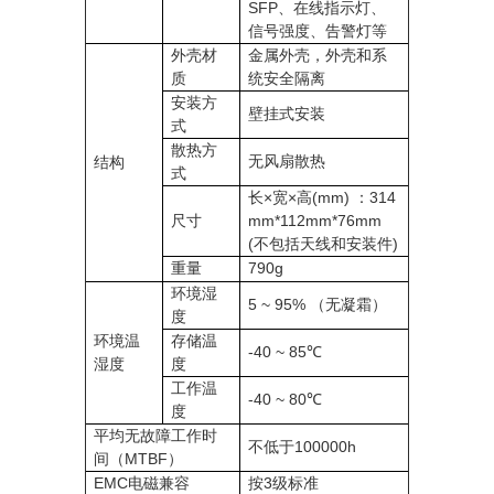
SFP、在线指示灯、
信号强度、告警灯等
外壳材
金属外壳，外壳和系
质
统安全隔离
安装方
壁挂式安装
式
散热方
无风扇散热
结构
式
长×宽×高(mm) ：314
尺寸
mm*112mm*76mm
(不包括天线和安装件)
重量
790g
环境湿
5 ~ 95% （无凝霜）
度
环境温
存储温
-40 ~ 85℃
湿度
度
工作温
-40 ~ 80℃
度
平均无故障工作时
不低于100000h
间（MTBF）
EMC电磁兼容
按3级标准