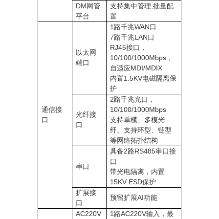
DM网管
支持集中管理,批量配
平台
置
1路千兆WAN口
7路千兆LAN口
RJ45接口，
以太网
10/100/1000Mbps，
端口
自适应MDI/MDIX
内置1.5KV电磁隔离保
护
2路千兆光口，
通信接
10/100/1000Mbps
光纤接
口
支持单模、多模光
口
纤、支持环型、链型
等网络拓扑结构
具备2路RS485串口接
口
串口
带光电隔离，内置
15KV ESD保护
扩展接
预留扩展AI功能
口
AC220V
1路AC220V输入，最