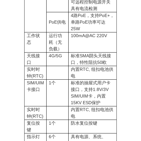
可远程控制电源开关
具有电流检测
4路PoE，支持PoE+，
PoE供电
单路PoE功率可达
25W
工作状
运行功
100mA@AC 220V
态
耗（无
负载）
天线接
4G/5G
标准SMA阴头天线接
口
口，特性阻抗50欧
实时时
内置RTC, 纽扣电池供
钟(RTC)
电
SIM/UIM
1个
标准的抽屉式用户卡
卡接口
接口，支持1.8V/3V
SIM/UIM卡，内置
15KV ESD保护
实时时
内置RTC, 纽扣电池供
钟(RTC)
电
复位按
1个
防水复位按键
键
指示灯
6个
具有电源、系统、