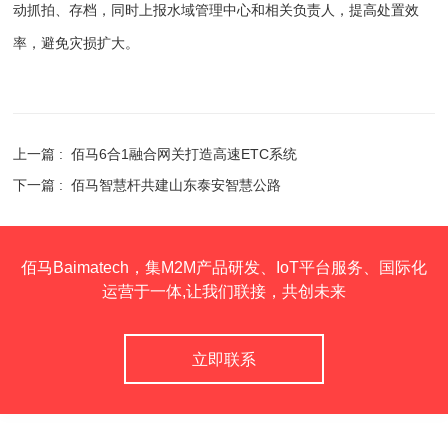
动抓拍、存档，同时上报水域管理中心和相关负责人，提高处置效
率，避免灾损扩大。
上一篇 :
佰马6合1融合网关打造高速ETC系统
下一篇 :
佰马智慧杆共建山东泰安智慧公路
佰马Baimatech，集M2M产品研发、IoT平台服务、国际化
运营于一体,让我们联接，共创未来
立即联系