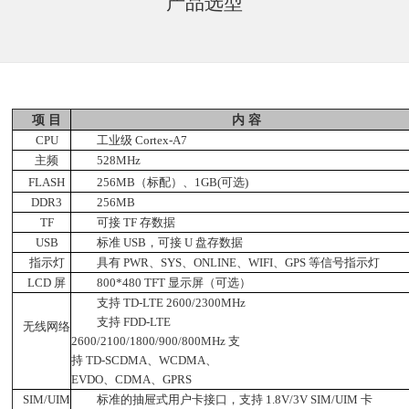
产品选型
项
目
内
容
CPU
工业级 Cortex-A7
主频
528MHz
FLASH
256MB（标配）、1GB(可选)
DDR3
256MB
TF
可接 TF 存数据
USB
标准 USB，可接 U 盘存数据
指示灯
具有 PWR、SYS、ONLINE、WIFI、GPS 等信号指示灯
LCD 屏
800*480 TFT 显示屏（可选）
支持 TD-LTE 2600/2300MHz
支持 FDD-LTE
无线网络
2600/2100/1800/900/800MHz 支
持 TD-SCDMA、WCDMA、
EVDO、CDMA、GPRS
SIM/UIM
标准的抽屉式用户卡接口，支持 1.8V/3V SIM/UIM 卡