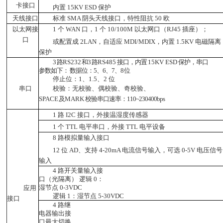
卡接口
内置 15KV ESD 保护
天线接口
标准 SMA 阴头天线接口，特性阻抗 50 欧
以太网接
1 个 WAN 口，1 个 10/100M 以太网口（RJ45 插座）；
口
或配置成 2LAN，自适应 MDI/MDIX，内置 1.5KV 电磁隔离
保护
3
路
RS232
和
3
路
RS485
接口，内置
15KV ESD
保护，串口
参数如下： 数据位：5、6、7、8
位
停止位：1、1.5、2 位
串口
校验：无校验、偶校验、奇校验、
SPACE
及
MARK
校验串口速率：110~230400bps
1 路 I2C 接口，外接温湿度传感器
1 个 TTL 电平串口，外接 TTL 电平设备
8 路模拟量输入接口
12 位 AD、支持 4-20mA 电流信号输入，可选 0-5V 电压信号
输入
4 路开关量输入接
口（光隔离） 逻辑 0：
湿节点 0-3VDC
应用
逻辑 1：湿节点 5-30VDC
接口
4 路继
电器输出接
口最大切换