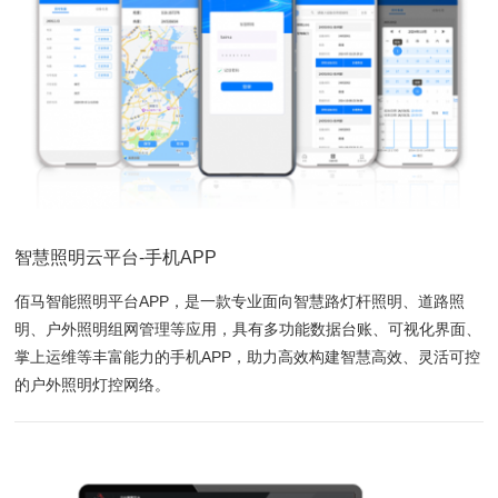
智慧照明云平台-手机APP
佰马智能照明平台APP，是一款专业面向智慧路灯杆照明、道路照
明、户外照明组网管理等应用，具有多功能数据台账、可视化界面、
掌上运维等丰富能力的手机APP，助力高效构建智慧高效、灵活可控
的户外照明灯控网络。