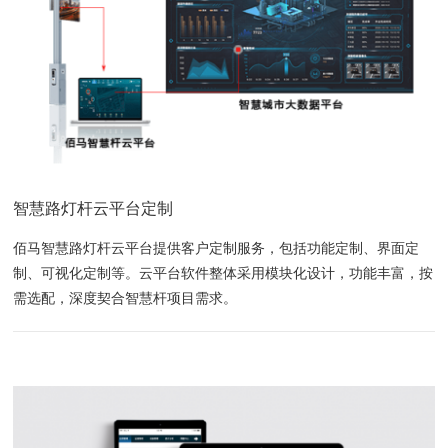
智慧路灯杆云平台定制
佰马智慧路灯杆云平台提供客户定制服务，包括功能定制、界面定
制、可视化定制等。云平台软件整体采用模块化设计，功能丰富，按
需选配，深度契合智慧杆项目需求。