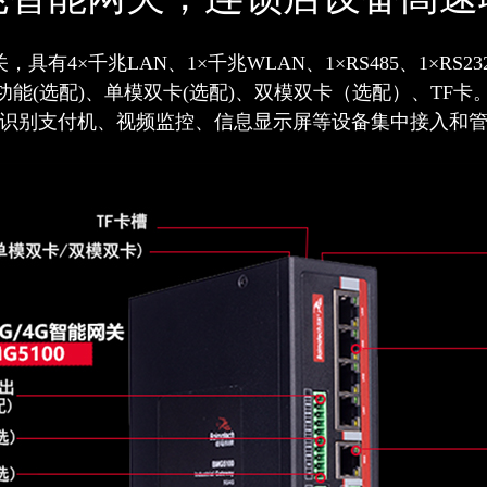
关，具有4×千兆LAN、1×千兆WLAN、1×RS485、1×RS23
fi功能(选配)、单模双卡(选配)、双模双卡（选配）、TF
识别支付机、视频监控、信息显示屏等设备集中接入和