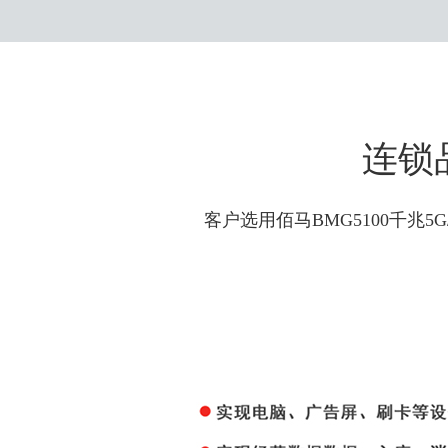
连锁
客户选用佰马BMG5100千