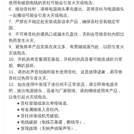
使用有破损电线的音柱可能会引发火灾或电击。
6、移动音柱时，请将电源插头事先拨出。若将音柱与电源插头
一起搬动可能会引发火灾或电击。
7、严禁在不稳定处安装或架设本产品，确保音柱安装稳定牢
固。
8、不可将音柱的通风口或漏水孔盖住，否则会导致音柱内部过
热而发生火灾。
9、避免将本产品安装在灰尘多、有黑烟或蒸汽处，以防引发火
灾或电击。
10、开机前将音量调至最低，开机时的高音量可能造成听力受
损、喇叭损坏。
11、请勿在声音扭曲时延长使用音柱。这是故障迹象，易导致
音柱过热而引发火灾。
12、如在使用中发现下述任何不正常状况，请立即将电源关
闭，拔出电源插头，迅速与厂家联络。请勿继续使用本产品，
以免引起火灾或电击。
●
音柱冒烟或发出奇怪味道。
●
有金属物落入音柱内。
●
音柱掉落或机壳破损。
●
电线破损（电线芯暴露，断线等）。
●
发现故障（无响声或噪声等）。