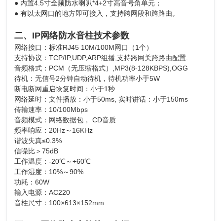
● 内置4.5寸全频防水喇叭*4+2寸高音号角单元；
● 有以太网口的地方即可接入，支持跨网段和跨路由。
二、IP网络防水音柱技术参数
网络接口：标准RJ45 10M/100M网口（1个）
支持协议：TCP/IP,UDP,ARP组播,支持跨网关跨路由配置.
音频格式：PCM（无压缩格式）,MP3(8-128KBPS),OGG
待机：无信号2分钟自动待机，待机功率小于5W
断电断网重启恢复时间：小于1秒
网络延时：文件播放：小于50ms, 实时讲话：小于150ms
传输速率：10/100Mbps
音频模式：网络数据包， CD音质
频率响应：20Hz～16KHz
谐波失真≤0.3%
信噪比＞75dB
工作温度：-20℃～+60℃
工作湿度：10%～90%
功耗：60W
输入电源：AC220
音柱尺寸：100×613×152mm