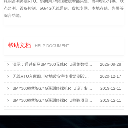
耗的遥测终端RTU。协助用户实现数据智能采集、多种协议转换、状
态监测、设备控制、5G/4G无线通信、虚拟专网、本地存储、告警等
综合功能。
帮助文档
HELP DOCUMENT
>
演示：通过佰马BMY300无线RTU采集数据并上传平台
2025-09-28
>
无线RTU入库四川省地质灾害专业监测设备目录教程
2020-12-17
>
BMY300微型5G/4G遥测终端机RTU设计制造安装标准
2019-12-11
>
BMY300微型5G/4G遥测终端RTU检验项目及标准
2019-12-11