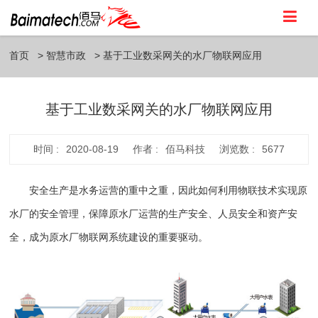
首页
智慧市政
基于工业数采网关的水厂物联网应用
基于工业数采网关的水厂物联网应用
时间 :
2020-08-19
作者 :
佰马科技
浏览数 :
5677
安全生产是水务运营的重中之重，因此如何利用物联技术实现原
水厂的安全管理，保障原水厂运营的生产安全、人员安全和资产安
全，成为原水厂物联网系统建设的重要驱动。