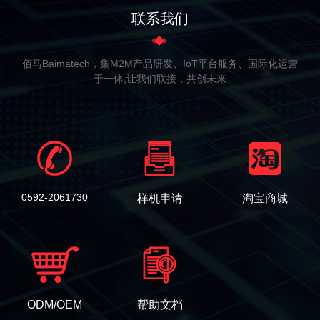
联系我们
佰马Baimatech，集M2M产品研发、IoT平台服务、国际化运营
于一体,让我们联接，共创未来
0592-2061730
样机申请
淘宝商城
ODM/OEM
帮助文档