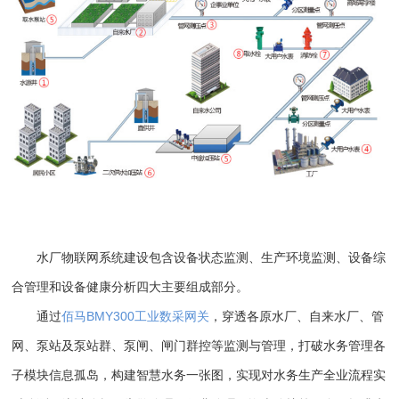
水厂物联网系统建设包含设备状态监测、生产环境监测、设备综
合管理和设备健康分析四大主要组成部分。
通过
佰马BMY300工业数采网关
，穿透各原水厂、自来水厂、管
网、泵站及泵站群、泵闸、闸门群控等监测与管理，打破水务管理各
子模块信息孤岛，构建智慧水务一张图，实现对水务生产全业流程实