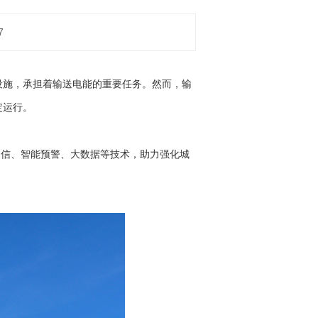
7
设施，承担着输送电能的重要任务。然而，输
定运行。
通信、智能预警、大数据等技术，助力强化城