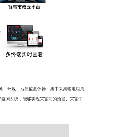
化的气象、环境、地质监测仪器，集中采集输电塔周
态监测系统，能够实现灾害前的预警、灾害中