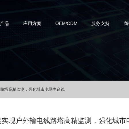
T产品
应用方案
OEM/ODM
服务支持
商
线路塔高精监测，强化城市电网生命线
终端实现户外输电线路塔高精监测，强化城市